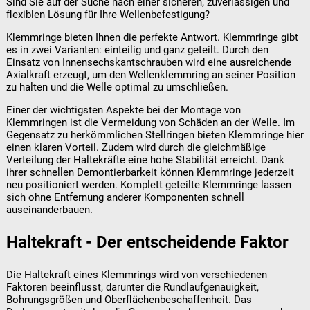
Sind Sie auf der Suche nach einer sicheren, zuverlässigen und
flexiblen Lösung für Ihre Wellenbefestigung?
Klemmringe bieten Ihnen die perfekte Antwort. Klemmringe gibt
es in zwei Varianten: einteilig und ganz geteilt. Durch den
Einsatz von Innensechskantschrauben wird eine ausreichende
Axialkraft erzeugt, um den Wellenklemmring an seiner Position
zu halten und die Welle optimal zu umschließen.
Einer der wichtigsten Aspekte bei der Montage von
Klemmringen ist die Vermeidung von Schäden an der Welle. Im
Gegensatz zu herkömmlichen Stellringen bieten Klemmringe hier
einen klaren Vorteil. Zudem wird durch die gleichmäßige
Verteilung der Haltekräfte eine hohe Stabilität erreicht. Dank
ihrer schnellen Demontierbarkeit können Klemmringe jederzeit
neu positioniert werden. Komplett geteilte Klemmringe lassen
sich ohne Entfernung anderer Komponenten schnell
auseinanderbauen.
Haltekraft - Der entscheidende Faktor
Die Haltekraft eines Klemmrings wird von verschiedenen
Faktoren beeinflusst, darunter die Rundlaufgenauigkeit,
Bohrungsgrößen und Oberflächenbeschaffenheit. Das