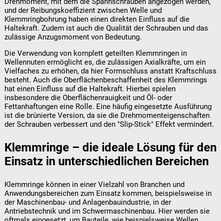
Drehmoment, mit dem die Spannschrauben angezogen werden,
und der Reibungskoeffizient zwischen Welle und
Klemmringbohrung haben einen direkten Einfluss auf die
Haltekraft. Zudem ist auch die Qualität der Schrauben und das
zulässige Anzugsmoment von Bedeutung.
Die Verwendung von komplett geteilten Klemmringen in
Wellennuten ermöglicht es, die zulässigen Axialkräfte, um ein
Vielfaches zu erhöhen, da hier Formschluss anstatt Kraftschluss
besteht. Auch die Oberflächenbeschaffenheit des Klemmrings
hat einen Einfluss auf die Haltekraft. Hierbei spielen
insbesondere die Oberflächenrauigkeit und Öl- oder
Fettanhaftungen eine Rolle. Eine häufig eingesetzte Ausführung
ist die brünierte Version, da sie die Drehmomenteigenschaften
der Schrauben verbessert und den "Slip-Stick" Effekt vermindert.
Klemmringe – die ideale Lösung für den
Einsatz in unterschiedlichen Bereichen
Klemmringe können in einer Vielzahl von Branchen und
Anwendungsbereichen zum Einsatz kommen, beispielsweise in
der Maschinenbau- und Anlagenbauindustrie, in der
Antriebstechnik und im Schwermaschinenbau. Hier werden sie
oftmals eingesetzt, um Bauteile, wie beispielsweise Wellen,