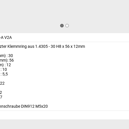
-A V2A
tzter Klemmring aus 1.4305 - 30 H8 x 56 x 12mm
m) : 30
mm): 56
m) : 12
: 10
: 5,5
 22
 2
 7
annschraube DIN912 M5x20