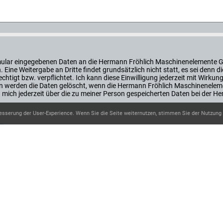
ormular eingegebenen Daten an die Hermann Fröhlich Maschinenelemente 
Eine Weitergabe an Dritte findet grundsätzlich nicht statt, es sei den
htigt bzw. verpflichtet. Ich kann diese Einwilligung jederzeit mit Wirkung
 werden die Daten gelöscht, wenn die Hermann Fröhlich Maschinenelem
ann mich jederzeit über die zu meiner Person gespeicherten Daten bei de
esserung der User-Experience. Wenn Sie die Seite weiternutzen, stimmen Sie der Nutzung