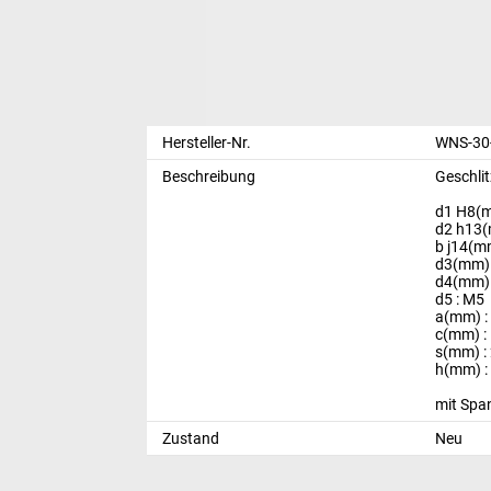
Hersteller-Nr.
WNS-30
Beschreibung
Geschli
d1 H8(m
d2 h13(
b j14(m
d3(mm) 
d4(mm) 
d5 : M5
a(mm) :
c(mm) :
s(mm) :
h(mm) :
mit Sp
Zustand
Neu