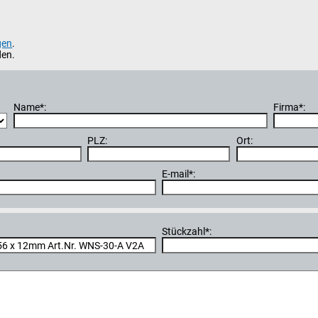
gen
.
den.
Name*:
Firma*:
PLZ:
Ort:
E-mail*:
Stückzahl*: