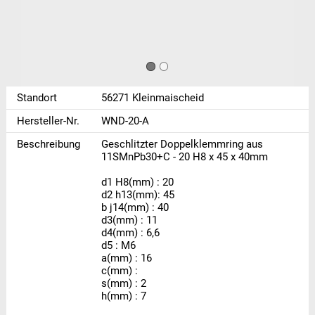
Standort
56271 Kleinmaischeid
Hersteller-Nr.
WND-20-A
Beschreibung
Geschlitzter Doppelklemmring aus
11SMnPb30+C - 20 H8 x 45 x 40mm
d1 H8(mm) : 20
d2 h13(mm): 45
b j14(mm) : 40
d3(mm) : 11
d4(mm) : 6,6
d5 : M6
a(mm) : 16
c(mm) :
s(mm) : 2
h(mm) : 7