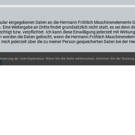
ormular eingegebenen Daten an die Hermann Fröhlich Maschinenelemente 
Eine Weitergabe an Dritte findet grundsätzlich nicht statt, es sei den
htigt bzw. verpflichtet. Ich kann diese Einwilligung jederzeit mit Wirkung
 werden die Daten gelöscht, wenn die Hermann Fröhlich Maschinenelem
ann mich jederzeit über die zu meiner Person gespeicherten Daten bei de
esserung der User-Experience. Wenn Sie die Seite weiternutzen, stimmen Sie der Nutzung