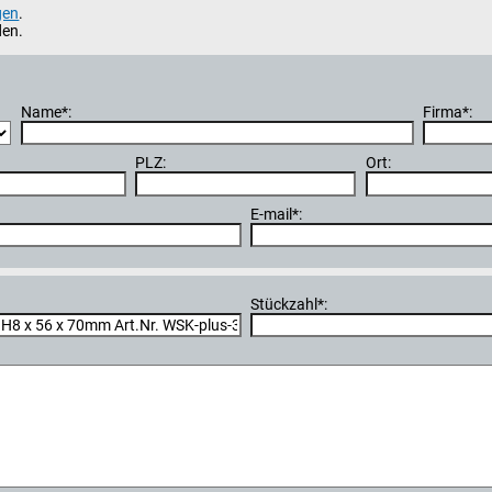
gen
.
den.
Name*:
Firma*:
PLZ:
Ort:
E-mail*:
Stückzahl*: