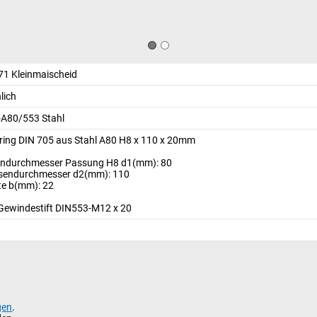
71 Kleinmaischeid
lich
-A80/553 Stahl
lring DIN 705 aus Stahl A80 H8 x 110 x 20mm
endurchmesser Passung H8 d1(mm): 80
sendurchmesser d2(mm): 110
te b(mm): 22
 Gewindestift DIN553-M12 x 20
gen
.