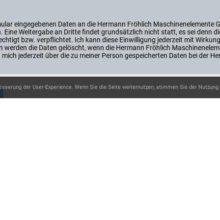
ormular eingegebenen Daten an die Hermann Fröhlich Maschinenelemente 
Eine Weitergabe an Dritte findet grundsätzlich nicht statt, es sei den
htigt bzw. verpflichtet. Ich kann diese Einwilligung jederzeit mit Wirkung
 werden die Daten gelöscht, wenn die Hermann Fröhlich Maschinenelem
ann mich jederzeit über die zu meiner Person gespeicherten Daten bei de
esserung der User-Experience. Wenn Sie die Seite weiternutzen, stimmen Sie der Nutzung