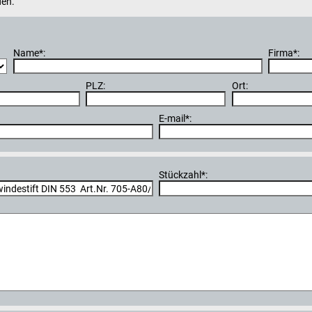
den.
Name*:
Firma*:
PLZ:
Ort:
E-mail*:
Stückzahl*: