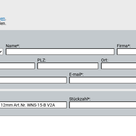
gen
.
den.
Name*:
Firma*:
PLZ:
Ort:
E-mail*:
Stückzahl*: