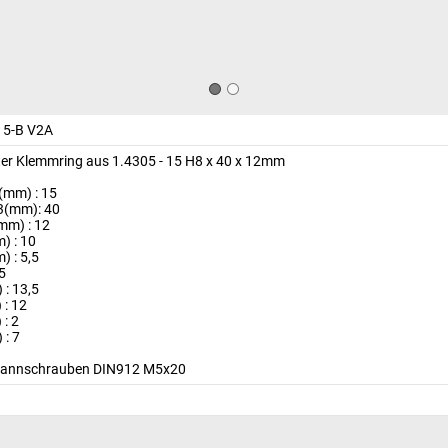
5-B V2A
lter Klemmring aus 1.4305 - 15 H8 x 40 x 12mm
(mm) : 15
3(mm): 40
mm) : 12
) : 10
) : 5,5
5
 : 13,5
 : 12
 : 2
 : 7
pannschrauben DIN912 M5x20