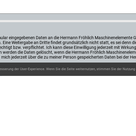
ormular eingegebenen Daten an die Hermann Fröhlich Maschinenelemente 
Eine Weitergabe an Dritte findet grundsätzlich nicht statt, es sei den
htigt bzw. verpflichtet. Ich kann diese Einwilligung jederzeit mit Wirkung
 werden die Daten gelöscht, wenn die Hermann Fröhlich Maschinenelem
ann mich jederzeit über die zu meiner Person gespeicherten Daten bei de
esserung der User-Experience. Wenn Sie die Seite weiternutzen, stimmen Sie der Nutzung