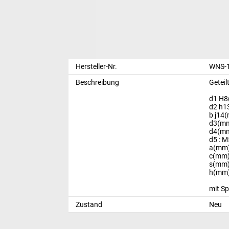
Hersteller-Nr.
WNS-1
Beschreibung
Getei
d1 H8
d2 h1
b j14(
d3(mm
d4(mm
d5 : M
a(mm)
c(mm)
s(mm)
h(mm)
mit S
Zustand
Neu