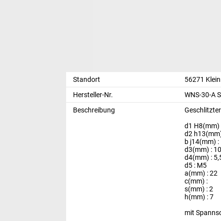
Standort
56271 Klei
Hersteller-Nr.
WNS-30-A S
Beschreibung
Geschlitzt
d1 H8(mm) 
d2 h13(mm)
b j14(mm) :
d3(mm) : 1
d4(mm) : 5,
d5 : M5
a(mm) : 22
c(mm) :
s(mm) : 2
h(mm) : 7
mit Spanns