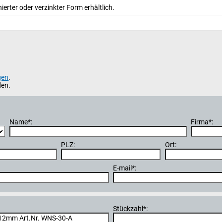
ierter oder verzinkter Form erhältlich.
gen
.
den.
Name*:
Firma*:
PLZ:
Ort:
E-mail*:
Stückzahl*: