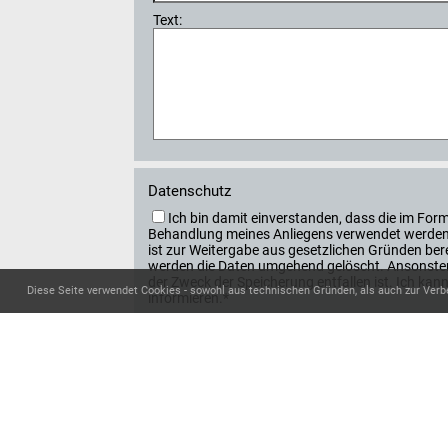
Text:
Datenschutz
Ich bin damit einverstanden, dass die im F
Behandlung meines Anliegens verwendet werden. 
ist zur Weitergabe aus gesetzlichen Gründen berec
werden die Daten umgehend gelöscht. Ansonsten
der Zweck der Speicherung entfallen ist. Ich k
Diese Seite verwendet Cookies - sowohl aus technischen Gründen, als auch zur Verb
informieren.*