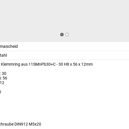
nmaischeid
tahl
er Klemmring aus 11SMnPb30+C - 30 H8 x 56 x 12mm
: 30
: 56
 12
0
5
chraube DIN912 M5x20