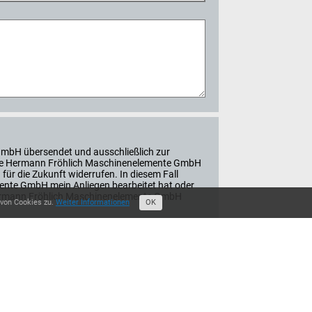
GmbH übersendet und ausschließlich zur
n die Hermann Fröhlich Maschinenelemente GmbH
 für die Zukunft widerrufen. In diesem Fall
ente GmbH mein Anliegen bearbeitet hat oder
r Hermann Fröhlich Maschinenelemente GmbH
 von Cookies zu.
Weiter Informationen
OK