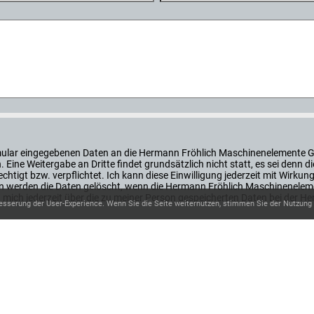
ormular eingegebenen Daten an die Hermann Fröhlich Maschinenelemente 
Eine Weitergabe an Dritte findet grundsätzlich nicht statt, es sei den
htigt bzw. verpflichtet. Ich kann diese Einwilligung jederzeit mit Wirkung
 werden die Daten gelöscht, wenn die Hermann Fröhlich Maschinenelem
ann mich jederzeit über die zu meiner Person gespeicherten Daten bei de
esserung der User-Experience. Wenn Sie die Seite weiternutzen, stimmen Sie der Nutzung