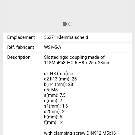
Emplacement
56271 Kleinmaischeid
Réf. fabricant
WSK-5-A
Description
Slotted rigid coupling made of
11SMnPb30+C 5 H8 x 25 x 28mm
d1 H8 (mm): 5
d2 h13 (mm): 25
b j14 (mm): 28
d5: M5
a(mm): 7,5
c(mm): 7
s1(mm): 1,6
s2(mm): 2
h(mm): 6
f(mm): 14
with clamping screw DIN912 M5x16